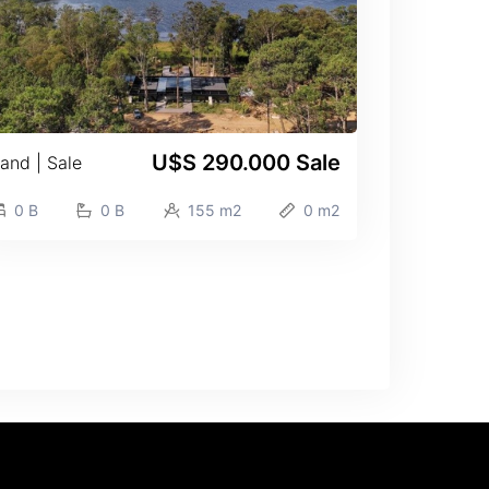
U$S 290.000
Sale
and | Sale
0 B
0 B
155 m2
0 m2