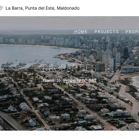
La Barra, Punta del Este, Maldonado
HOME
PROJECTS
PROP
PROPERTIES
Home
Property Nº 882