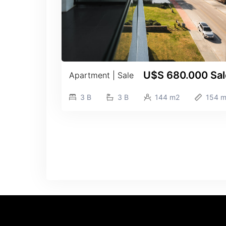
U$S 680.000
Sal
Apartment | Sale
3 B
3 B
144 m2
154 