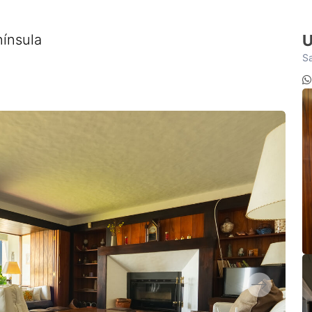
nínsula
U
Sa