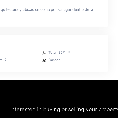
arquitectura y ubicación como por su lugar dentro de la
Total: 867 m²
m: 2
Garden
Interested in buying or selling your propert