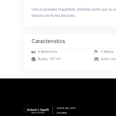
Una propiedad irrepetible, definida tanto por su 
historia de Punta del Este.
Caracteristics
5 Bedrooms
3 Baños
Builds: 257 m²
Suite roo