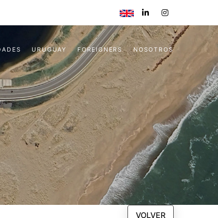
DADES
URUGUAY
FOREIGNERS
NOSOTROS
VOLVER