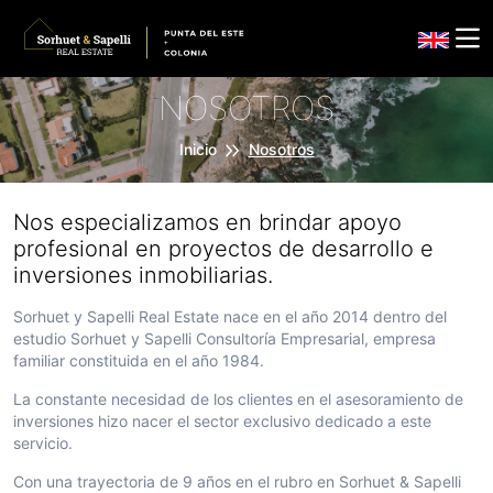
NOSOTROS
Inicio
Nosotros
Nos especializamos en brindar apoyo
profesional en proyectos de desarrollo e
inversiones inmobiliarias.
Sorhuet y Sapelli Real Estate nace en el año 2014 dentro del
estudio Sorhuet y Sapelli Consultoría Empresarial, empresa
familiar constituida en el año 1984.
La constante necesidad de los clientes en el asesoramiento de
inversiones hizo nacer el sector exclusivo dedicado a este
servicio.
Con una trayectoria de 9 años en el rubro en Sorhuet & Sapelli