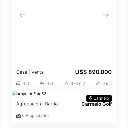
U$S 890.000
Casa | Venta
4 D
4 B
378 m2
0 m2
Carmelo
Agrupación | Barrio
Carmelo Golf
0 Propiedades