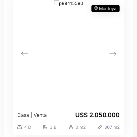
Montoya
U$S 2.050.000
Casa | Venta
4 D
3 B
0 m2
307 m2